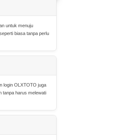
kan untuk menuju
perti biasa tanpa perlu
an login OLXTOTO juga
n tanpa harus melewati