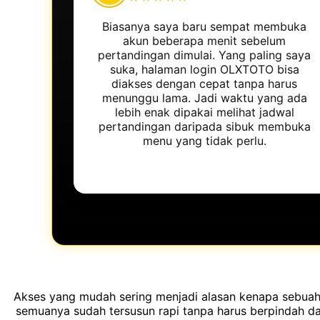
Biasanya saya baru sempat membuka
akun beberapa menit sebelum
pertandingan dimulai. Yang paling saya
suka, halaman login OLXTOTO bisa
diakses dengan cepat tanpa harus
menunggu lama. Jadi waktu yang ada
lebih enak dipakai melihat jadwal
pertandingan daripada sibuk membuka
menu yang tidak perlu.
Akses yang mudah sering menjadi alasan kenapa sebuah 
semuanya sudah tersusun rapi tanpa harus berpindah dar