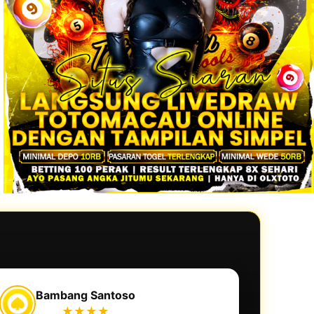
Bambang Santoso
★★★★