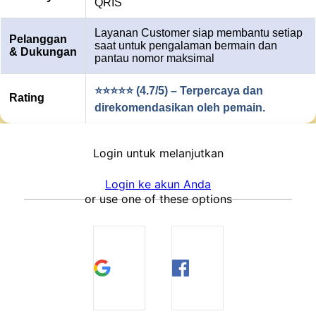
QRIS
Layanan Customer siap membantu setiap
Pelanggan
saat untuk pengalaman bermain dan
& Dukungan
pantau nomor maksimal
⭐⭐⭐⭐⭐ (4.7/5) – Terpercaya dan
Rating
direkomendasikan oleh pemain.
Login untuk melanjutkan
Login ke akun Anda
or use one of these options