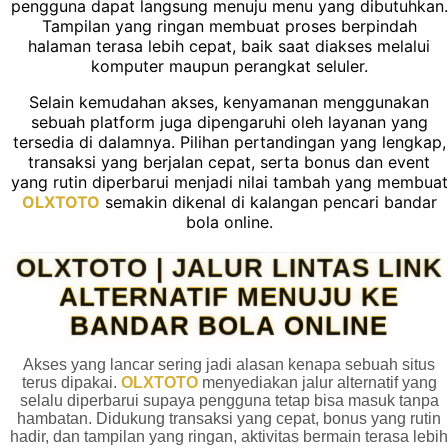
pengguna dapat langsung menuju menu yang dibutuhkan.
Tampilan yang ringan membuat proses berpindah
halaman terasa lebih cepat, baik saat diakses melalui
komputer maupun perangkat seluler.
Selain kemudahan akses, kenyamanan menggunakan
sebuah platform juga dipengaruhi oleh layanan yang
tersedia di dalamnya. Pilihan pertandingan yang lengkap,
transaksi yang berjalan cepat, serta bonus dan event
yang rutin diperbarui menjadi nilai tambah yang membuat
OLXTOTO
semakin dikenal di kalangan pencari bandar
bola online.
OLXTOTO | JALUR LINTAS LINK
ALTERNATIF MENUJU KE
BANDAR BOLA ONLINE
Akses yang lancar sering jadi alasan kenapa sebuah situs
terus dipakai.
OLXTOTO
menyediakan jalur alternatif yang
selalu diperbarui supaya pengguna tetap bisa masuk tanpa
hambatan. Didukung transaksi yang cepat, bonus yang rutin
hadir, dan tampilan yang ringan, aktivitas bermain terasa lebih