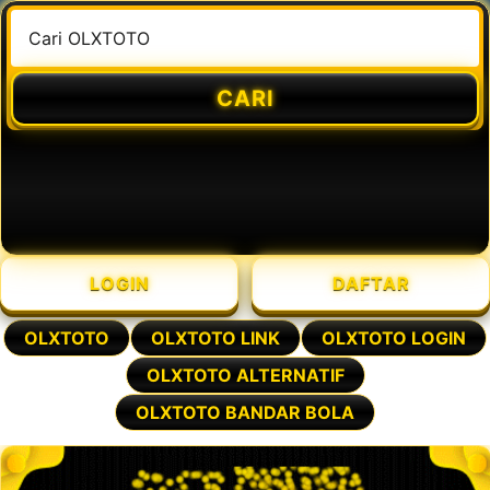
CARI
LOGIN
DAFTAR
OLXTOTO
OLXTOTO LINK
OLXTOTO LOGIN
OLXTOTO ALTERNATIF
OLXTOTO BANDAR BOLA