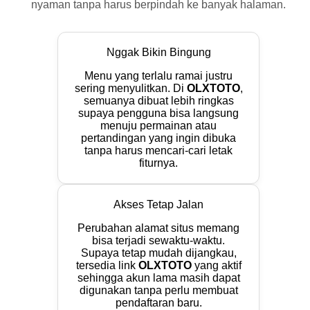
nyaman tanpa harus berpindah ke banyak halaman.
Nggak Bikin Bingung
Menu yang terlalu ramai justru
sering menyulitkan. Di
OLXTOTO
,
semuanya dibuat lebih ringkas
supaya pengguna bisa langsung
menuju permainan atau
pertandingan yang ingin dibuka
tanpa harus mencari-cari letak
fiturnya.
Akses Tetap Jalan
Perubahan alamat situs memang
bisa terjadi sewaktu-waktu.
Supaya tetap mudah dijangkau,
tersedia link
OLXTOTO
yang aktif
sehingga akun lama masih dapat
digunakan tanpa perlu membuat
pendaftaran baru.