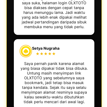
saya suka, halaman login OLXTOTO
bisa diakses dengan cepat tanpa
harus menunggu lama. Jadi waktu
yang ada lebih enak dipakai melihat
jadwal pertandingan daripada sibuk
membuka menu yang tidak perlu.
Setya Nugraha
★★★★★
Saya pernah panik karena alamat
yang biasa dipakai tidak bisa dibuka.
Untung masih menyimpan link
OLXTOTO yang sebelumnya saya
bookmark, jadi tetap bisa masuk
tanpa kendala. Sejak itu saya selalu
menyimpan alamat resminya supaya
kalau sewaktu-waktu dibutuhkan
tidak perlu mencari dari awal lagi.