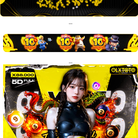
...
...