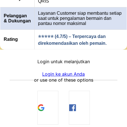
QRIS
Layanan Customer siap membantu setiap
Pelanggan
saat untuk pengalaman bermain dan
& Dukungan
pantau nomor maksimal
⭐⭐⭐⭐⭐ (4.7/5) – Terpercaya dan
Rating
direkomendasikan oleh pemain.
Login untuk melanjutkan
Login ke akun Anda
or use one of these options