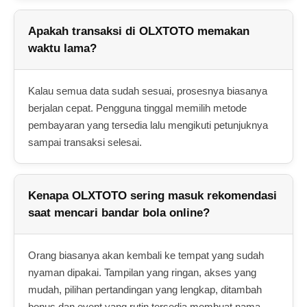
Apakah transaksi di OLXTOTO memakan
waktu lama?
Kalau semua data sudah sesuai, prosesnya biasanya
berjalan cepat. Pengguna tinggal memilih metode
pembayaran yang tersedia lalu mengikuti petunjuknya
sampai transaksi selesai.
Kenapa OLXTOTO sering masuk rekomendasi
saat mencari bandar bola online?
Orang biasanya akan kembali ke tempat yang sudah
nyaman dipakai. Tampilan yang ringan, akses yang
mudah, pilihan pertandingan yang lengkap, ditambah
bonus dan event yang rutin tersedia membuat nama