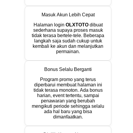
Masuk Akun Lebih Cepat
Halaman login
OLXTOTO
dibuat
sederhana supaya proses masuk
tidak terasa bertele-tele. Beberapa
langkah saja sudah cukup untuk
kembali ke akun dan melanjutkan
permainan.
Bonus Selalu Berganti
Program promo yang terus
diperbarui membuat halaman ini
tidak terasa monoton. Ada bonus
harian, event tertentu, sampai
penawaran yang berubah
mengikuti periode sehingga selalu
ada hal baru yang bisa
dimanfaatkan.