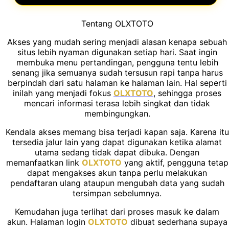
Tentang OLXTOTO
Akses yang mudah sering menjadi alasan kenapa sebuah
situs lebih nyaman digunakan setiap hari. Saat ingin
membuka menu pertandingan, pengguna tentu lebih
senang jika semuanya sudah tersusun rapi tanpa harus
berpindah dari satu halaman ke halaman lain. Hal seperti
inilah yang menjadi fokus
OLXTOTO
, sehingga proses
mencari informasi terasa lebih singkat dan tidak
membingungkan.
Kendala akses memang bisa terjadi kapan saja. Karena itu
tersedia jalur lain yang dapat digunakan ketika alamat
utama sedang tidak dapat dibuka. Dengan
memanfaatkan link
OLXTOTO
yang aktif, pengguna tetap
dapat mengakses akun tanpa perlu melakukan
pendaftaran ulang ataupun mengubah data yang sudah
tersimpan sebelumnya.
Kemudahan juga terlihat dari proses masuk ke dalam
akun. Halaman login
OLXTOTO
dibuat sederhana supaya