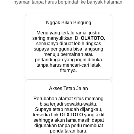
nyaman tanpa harus berpindah ke banyak halaman.
Nggak Bikin Bingung
Menu yang terlalu ramai justru
sering menyulitkan. Di
OLXTOTO
,
semuanya dibuat lebih ringkas
supaya pengguna bisa langsung
menuju permainan atau
pertandingan yang ingin dibuka
tanpa harus mencari-cari letak
fiturnya.
Akses Tetap Jalan
Perubahan alamat situs memang
bisa terjadi sewaktu-waktu.
Supaya tetap mudah dijangkau,
tersedia link
OLXTOTO
yang aktif
sehingga akun lama masih dapat
digunakan tanpa perlu membuat
pendaftaran baru.