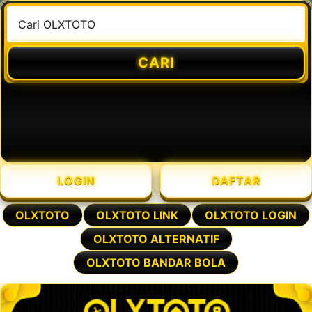
CARI
LOGIN
DAFTAR
OLXTOTO
OLXTOTO LINK
OLXTOTO LOGIN
OLXTOTO ALTERNATIF
OLXTOTO BANDAR BOLA