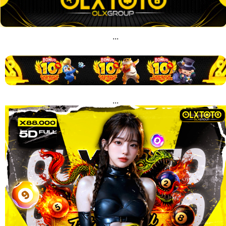
...
...