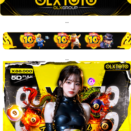
...
...