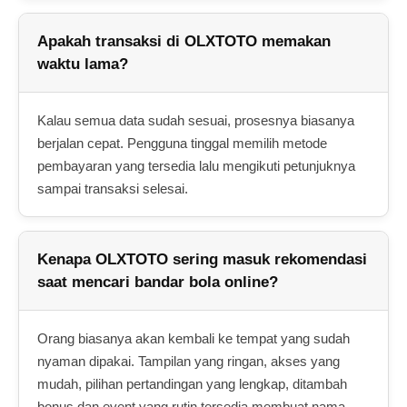
Apakah transaksi di OLXTOTO memakan
waktu lama?
Kalau semua data sudah sesuai, prosesnya biasanya
berjalan cepat. Pengguna tinggal memilih metode
pembayaran yang tersedia lalu mengikuti petunjuknya
sampai transaksi selesai.
Kenapa OLXTOTO sering masuk rekomendasi
saat mencari bandar bola online?
Orang biasanya akan kembali ke tempat yang sudah
nyaman dipakai. Tampilan yang ringan, akses yang
mudah, pilihan pertandingan yang lengkap, ditambah
bonus dan event yang rutin tersedia membuat nama