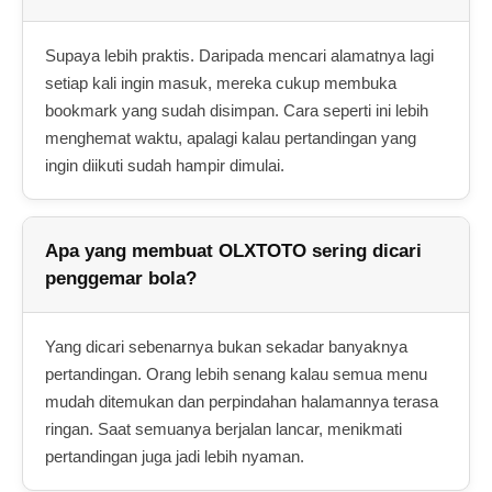
Supaya lebih praktis. Daripada mencari alamatnya lagi
setiap kali ingin masuk, mereka cukup membuka
bookmark yang sudah disimpan. Cara seperti ini lebih
menghemat waktu, apalagi kalau pertandingan yang
ingin diikuti sudah hampir dimulai.
Apa yang membuat OLXTOTO sering dicari
penggemar bola?
Yang dicari sebenarnya bukan sekadar banyaknya
pertandingan. Orang lebih senang kalau semua menu
mudah ditemukan dan perpindahan halamannya terasa
ringan. Saat semuanya berjalan lancar, menikmati
pertandingan juga jadi lebih nyaman.