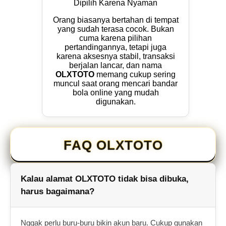
Dipilih Karena Nyaman
Orang biasanya bertahan di tempat
yang sudah terasa cocok. Bukan
cuma karena pilihan
pertandingannya, tetapi juga
karena aksesnya stabil, transaksi
berjalan lancar, dan nama
OLXTOTO
memang cukup sering
muncul saat orang mencari bandar
bola online yang mudah
digunakan.
FAQ OLXTOTO
Kalau alamat OLXTOTO tidak bisa dibuka,
harus bagaimana?
Nggak perlu buru-buru bikin akun baru. Cukup gunakan