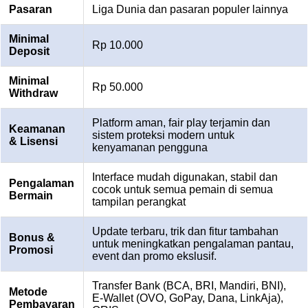
Pasaran
Liga Dunia dan pasaran populer lainnya
Minimal
Rp 10.000
Deposit
Minimal
Rp 50.000
Withdraw
Platform aman, fair play terjamin dan
Keamanan
sistem proteksi modern untuk
& Lisensi
kenyamanan pengguna
Interface mudah digunakan, stabil dan
Pengalaman
cocok untuk semua pemain di semua
Bermain
tampilan perangkat
Update terbaru, trik dan fitur tambahan
Bonus &
untuk meningkatkan pengalaman pantau,
Promosi
event dan promo ekslusif.
Transfer Bank (BCA, BRI, Mandiri, BNI),
Metode
E-Wallet (OVO, GoPay, Dana, LinkAja),
Pembayaran