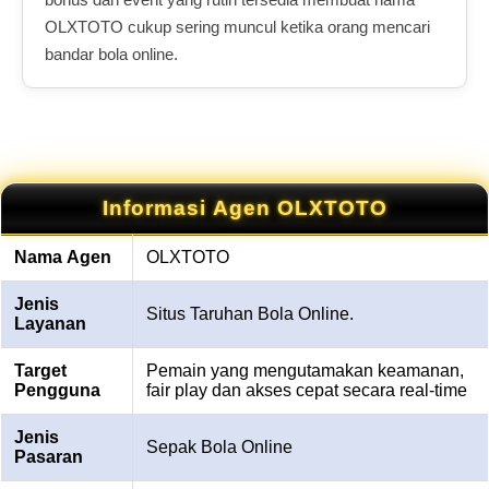
OLXTOTO cukup sering muncul ketika orang mencari
bandar bola online.
Informasi Agen OLXTOTO
Nama Agen
OLXTOTO
Jenis
Situs Taruhan Bola Online.
Layanan
Target
Pemain yang mengutamakan keamanan,
Pengguna
fair play dan akses cepat secara real-time
Jenis
Sepak Bola Online
Pasaran