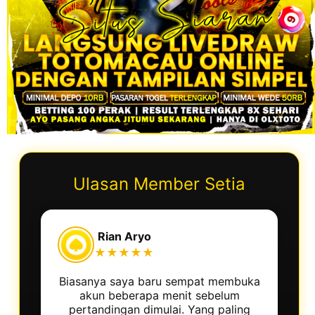
Ulasan Member Setia
Rian Aryo
★★★★★
Biasanya saya baru sempat membuka
akun beberapa menit sebelum
pertandingan dimulai. Yang paling